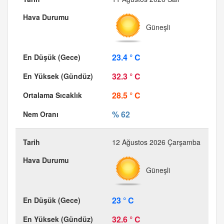
Güneşli
23.4 ° C
32.3 ° C
28.5 ° C
% 62
12 Ağustos 2026 Çarşamba
Güneşli
23 ° C
32.6 ° C