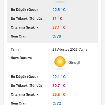
22.6 ° C
31 ° C
27.1 ° C
% 70
21 Ağustos 2026 Cuma
Güneşli
22.1 ° C
30.7 ° C
26.8 ° C
% 72