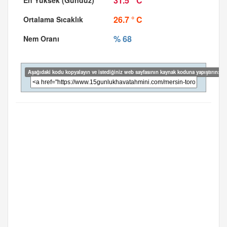
31.5 ° C
26.7 ° C
% 68
Aşağıdaki kodu kopyalayın ve istediğiniz web sayfasının kaynak koduna yapıştırın: