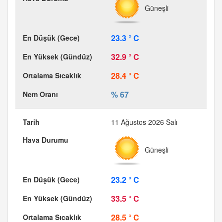
Güneşli
23.3 ° C
32.9 ° C
28.4 ° C
% 67
11 Ağustos 2026 Salı
Güneşli
23.2 ° C
33.5 ° C
28.5 ° C