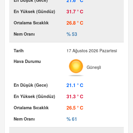
21.6 ° C
31.7 ° C
26.8 ° C
% 53
17 Ağustos 2026 Pazartesi
Güneşli
21.1 ° C
31.3 ° C
26.5 ° C
% 61