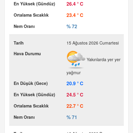
26.4 ° C
23.4 ° C
% 72
15 Ağustos 2026 Cumartesi
Yakınlarda yer yer
yağmur
20.9 ° C
24.5 ° C
22.7 ° C
% 71