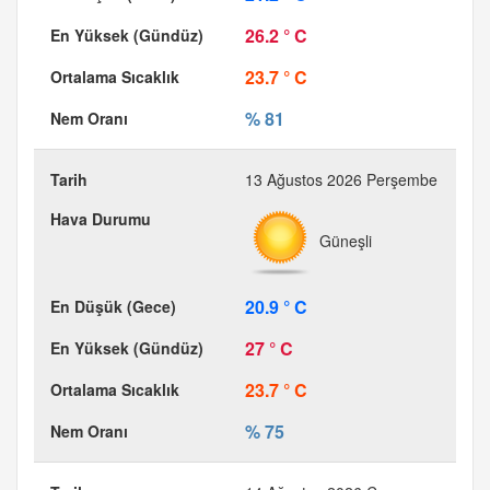
26.2 ° C
23.7 ° C
% 81
13 Ağustos 2026 Perşembe
Güneşli
20.9 ° C
27 ° C
23.7 ° C
% 75