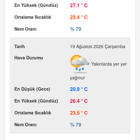
27.1 ° C
23.4 ° C
% 79
19 Ağustos 2026 Çarşamba
Yakınlarda yer yer
yağmur
20.9 ° C
26.4 ° C
23.5 ° C
% 79