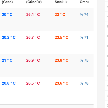
(Gece)
(Gündüz)
Sıcaklık
Oranı
20 ° C
26.4 ° C
23 ° C
% 74
20.2 ° C
26.7 ° C
23.5 ° C
% 71
21 ° C
26.9 ° C
23.8 ° C
% 75
20.8 ° C
26.5 ° C
23.6 ° C
% 78