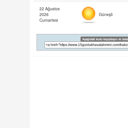
22 Ağustos
Güneşli
2026
Cumartesi
Aşağıdaki kodu kopyalayın ve isted