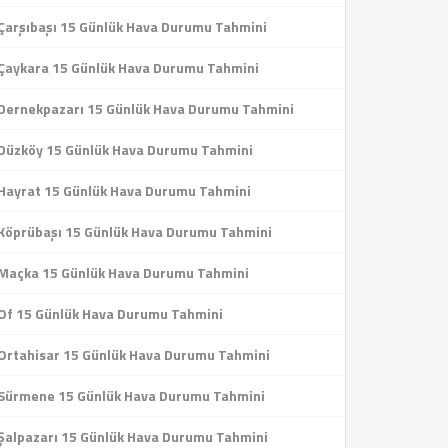
Çarşıbaşı 15 Günlük Hava Durumu Tahmini
Çaykara 15 Günlük Hava Durumu Tahmini
Dernekpazarı 15 Günlük Hava Durumu Tahmini
Düzköy 15 Günlük Hava Durumu Tahmini
Hayrat 15 Günlük Hava Durumu Tahmini
Köprübaşı 15 Günlük Hava Durumu Tahmini
Maçka 15 Günlük Hava Durumu Tahmini
Of 15 Günlük Hava Durumu Tahmini
Ortahisar 15 Günlük Hava Durumu Tahmini
Sürmene 15 Günlük Hava Durumu Tahmini
Şalpazarı 15 Günlük Hava Durumu Tahmini