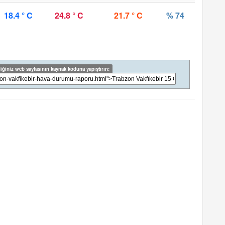
18.4 ° C
24.8 ° C
21.7 ° C
% 74
iğiniz web sayfasının kaynak koduna yapıştırın: