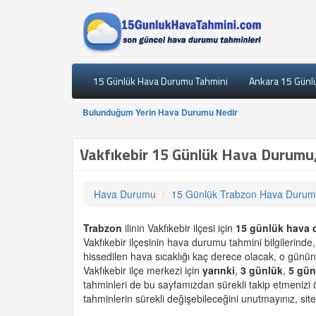
15 Günlük Hava Durumu Tahmini
Ankara 15 Günl
Bulunduğum Yerin Hava Durumu Nedir
Vakfıkebir 15 Günlük Hava Durumu,
Hava Durumu
15 Günlük Trabzon Hava Duru
Trabzon
ilinin Vakfıkebir ilçesi için
15 günlük
hava 
Vakfıkebir ilçesinin hava durumu tahmini bilgilerind
hissedilen hava sıcaklığı kaç derece olacak, o günün
Vakfıkebir ilçe merkezi için
yarınki
,
3 günlük
,
5 gün
tahminleri de bu sayfamızdan sürekli takip etmenizi
tahminlerin sürekli değişebileceğini unutmayınız, site