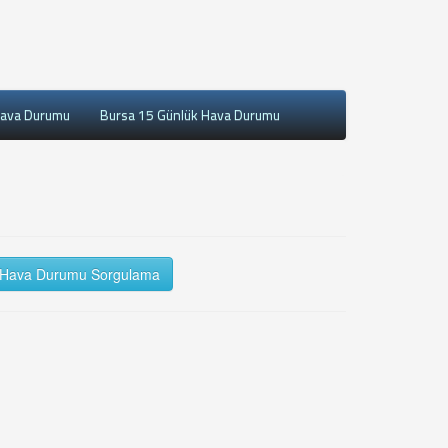
Hava Durumu
Bursa 15 Günlük Hava Durumu
Hava Durumu Sorgulama