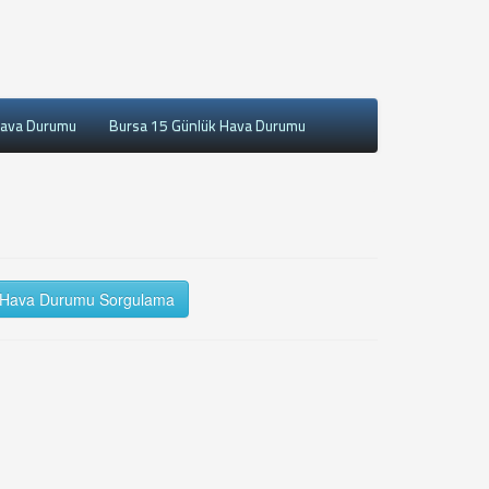
Hava Durumu
Bursa 15 Günlük Hava Durumu
Hava Durumu Sorgulama