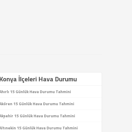
Konya İlçeleri Hava Durumu
Ahırlı 15 Günlük Hava Durumu Tahmini
Akören 15 Günlük Hava Durumu Tahmini
Akşehir 15 Günlük Hava Durumu Tahmini
Altınekin 15 Günlük Hava Durumu Tahmini