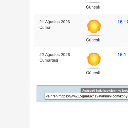
Güneşli
16 ° 
21 Ağustos 2026
Cuma
Güneşli
16.1 
22 Ağustos 2026
Cumartesi
Güneşli
Aşağıdaki kodu kopyalayın ve isted