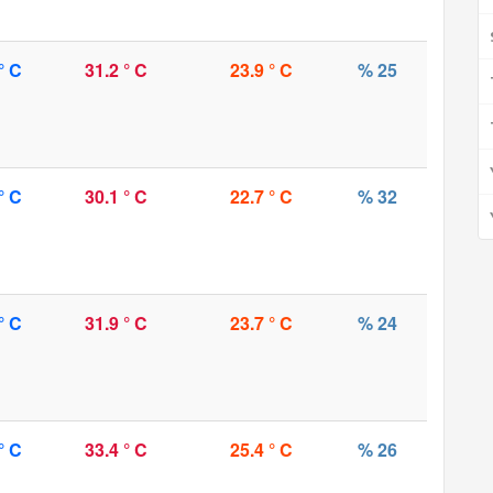
° C
31.2 ° C
23.9 ° C
% 25
° C
30.1 ° C
22.7 ° C
% 32
° C
31.9 ° C
23.7 ° C
% 24
° C
33.4 ° C
25.4 ° C
% 26