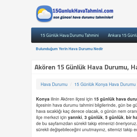
15 Günlük Hava Durumu Tahmini
Ankara 15 Günl
Bulunduğum Yerin Hava Durumu Nedir
Akören 15 Günlük Hava Durumu, H
Hava Durumu
15 Günlük Konya Hava Durumu
Konya
ilinin Akören ilçesi için
15 günlük
hava dur
ilçesinin hava durumu tahmini bilgilerinde, gün be g
hava sıcaklığı kaç derece olacak, o günün nem oranı
ilçe merkezi için
yarınki
,
3 günlük
,
5 günlük
,
bir h
de bu sayfamızdan sürekli takip etmenizi öneriyoruz
sürekli değişebileceğini unutmayınız, sitemizi takip ed