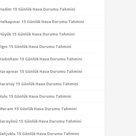
Hadim 15 Günlük Hava Durumu Tahmini
Halkapınar 15 Günlük Hava Durumu Tahmini
Hüyük 15 Günlük Hava Durumu Tahmini
Ilgın 15 Günlük Hava Durumu Tahmini
Kadınhanı 15 Günlük Hava Durumu Tahmini
Karapınar 15 Günlük Hava Durumu Tahmini
Karatay 15 Günlük Hava Durumu Tahmini
Kulu 15 Günlük Hava Durumu Tahmini
Meram 15 Günlük Hava Durumu Tahmini
Sarayönü 15 Günlük Hava Durumu Tahmini
Selçuklu 15 Günlük Hava Durumu Tahmini