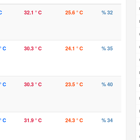
C
32.1 ° C
25.6 ° C
% 32
° C
30.3 ° C
24.1 ° C
% 35
° C
30.3 ° C
23.5 ° C
% 40
° C
31.9 ° C
24.3 ° C
% 34