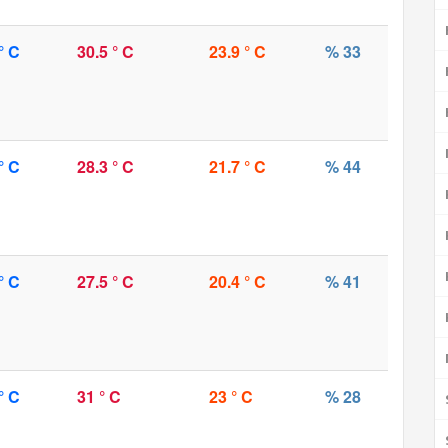
° C
30.5 ° C
23.9 ° C
% 33
° C
28.3 ° C
21.7 ° C
% 44
° C
27.5 ° C
20.4 ° C
% 41
° C
31 ° C
23 ° C
% 28