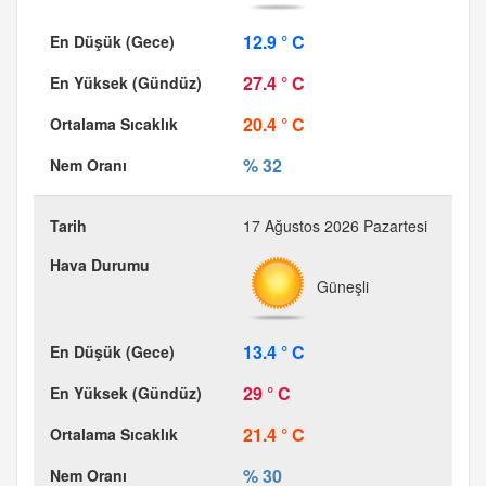
12.9 ° C
27.4 ° C
20.4 ° C
% 32
17 Ağustos 2026 Pazartesi
Güneşli
13.4 ° C
29 ° C
21.4 ° C
% 30