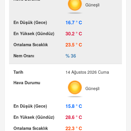
Güneşli
16.7 ° C
30.2 ° C
23.5 ° C
% 36
14 Ağustos 2026 Cuma
Güneşli
15.8 ° C
28.6 ° C
22.3 ° C