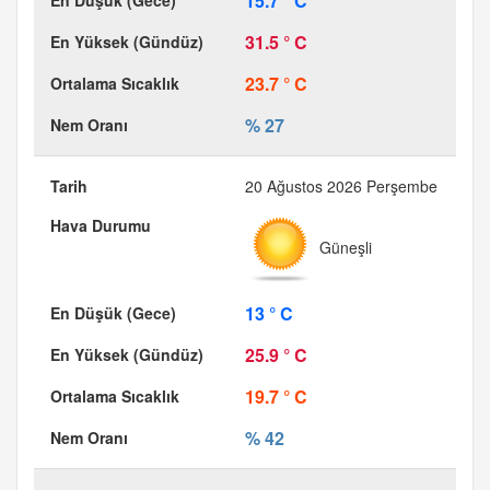
15.7 ° C
31.5 ° C
23.7 ° C
% 27
20 Ağustos 2026 Perşembe
Güneşli
13 ° C
25.9 ° C
19.7 ° C
% 42