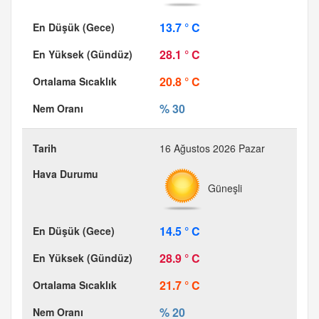
13.7 ° C
28.1 ° C
20.8 ° C
% 30
16 Ağustos 2026 Pazar
Güneşli
14.5 ° C
28.9 ° C
21.7 ° C
% 20