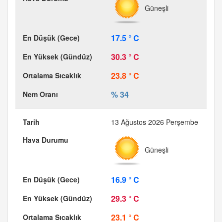
Güneşli
17.5 ° C
30.3 ° C
23.8 ° C
% 34
13 Ağustos 2026 Perşembe
Güneşli
16.9 ° C
29.3 ° C
23.1 ° C