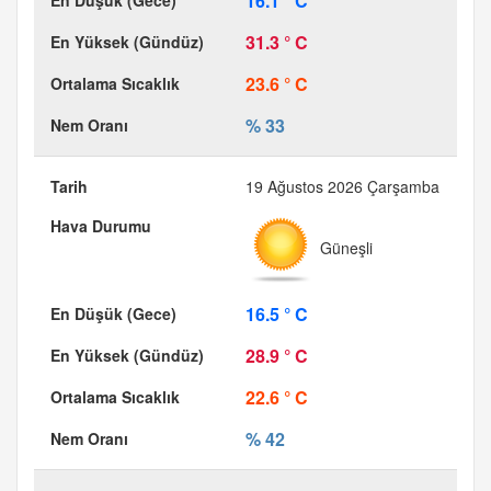
16.1 ° C
31.3 ° C
23.6 ° C
% 33
19 Ağustos 2026 Çarşamba
Güneşli
16.5 ° C
28.9 ° C
22.6 ° C
% 42