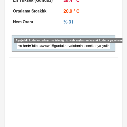
28.4 ° C
20.9 ° C
% 31
Aşağıdaki kodu kopyalayın ve istediğiniz web sayfasının kaynak koduna yapıştırın: