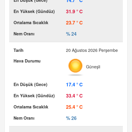
14.7 ° C
31.9 ° C
23.7 ° C
% 24
20 Ağustos 2026 Perşembe
Güneşli
17.4 ° C
33.4 ° C
25.4 ° C
% 26