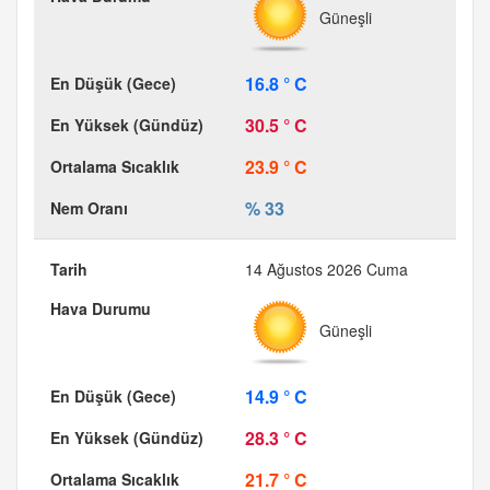
Güneşli
16.8 ° C
30.5 ° C
23.9 ° C
% 33
14 Ağustos 2026 Cuma
Güneşli
14.9 ° C
28.3 ° C
21.7 ° C