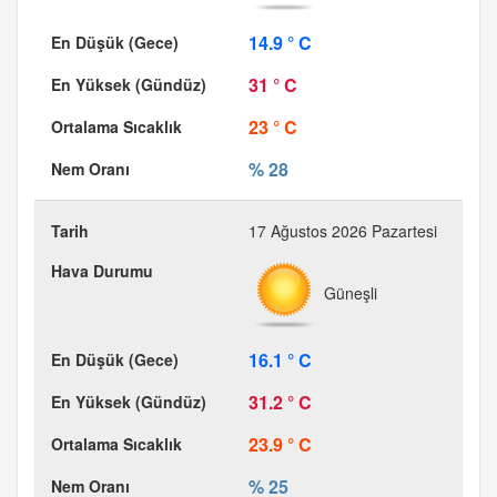
14.9 ° C
31 ° C
23 ° C
% 28
17 Ağustos 2026 Pazartesi
Güneşli
16.1 ° C
31.2 ° C
23.9 ° C
% 25