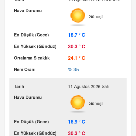
Güneşli
18.7 ° C
30.3 ° C
24.1 ° C
% 35
11 Ağustos 2026 Salı
Güneşli
16.9 ° C
30.3 ° C