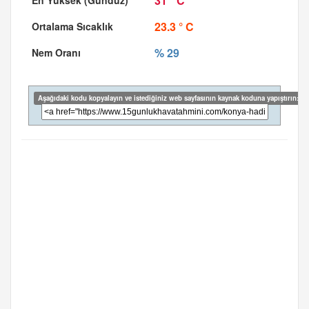
31 ° C
23.3 ° C
% 29
Aşağıdaki kodu kopyalayın ve istediğiniz web sayfasının kaynak koduna yapıştırın: